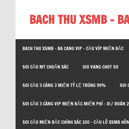
Skip
to
content
BACH THU XSMB – BA
Hãy để chúng tôi giúp bạn chiến thắng mỗi ngày
BACH THU XSMB – BA CANG VIP – CẦU VÍP MIỀN BẮC
SOI CẦU MT CHUẨN XÁC
GIO VANG CHOT SO
SOI CẦU 3 CÀNG 3 MIỀN TỶ LỆ TRÚNG 99%
SOI
SOI CẦU 3 CÀNG VIP MIỀN BẮC MIỄN PHÍ – DỰ ĐOÁN 2
SOI CẦU MIỀN BẮC CHÍNH XÁC 100 – CẦU LÔ XSMB HÔ