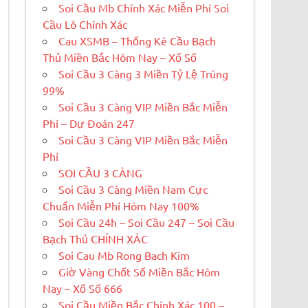
Soi Cầu Mb Chính Xác Miễn Phí Soi
Cầu Lô Chính Xác
Cau XSMB – Thống Kê Cầu Bạch
Thủ Miền Bắc Hôm Nay – Xổ Số
Soi Cầu 3 Càng 3 Miền Tỷ Lệ Trúng
99%
Soi Cầu 3 Càng VIP Miền Bắc Miễn
Phí – Dự Đoán 247
Soi Cầu 3 Càng VIP Miền Bắc Miễn
Phí
SOI CẦU 3 CÀNG
Soi Cầu 3 Càng Miền Nam Cực
Chuẩn Miễn Phí Hôm Nay 100%
Soi Cầu 24h – Soi Cầu 247 – Soi Cầu
Bạch Thủ CHÍNH XÁC
Soi Cau Mb Rong Bach Kim
Giờ Vàng Chốt Số Miền Bắc Hôm
Nay – Xổ Số 666
Soi Cầu Miền Bắc Chính Xác 100 –