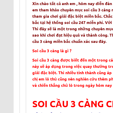
Xin chào tất cả anh em , hôm nay diễn đàn 
em tham khảo chuyên mục soi cầu 3 càng m
tham gia chơi giải đặc biệt miền bắc. Chắc
bắc tại hệ thống soi cầu 247 miễn phí. Với
Thì đây sẽ là một trong những chuyên mục
sao khi chơi đạt hiệu quả và thành công. T
cầu 3 càng miền bắc chuẩn xác sau đây.
Soi cầu 3 càng là gì ?
Soi cầu 3 càng được biết đến một trong các
này sẽ áp dụng trong việc quay thưởng tro
giải đặc biệt. Thì nhiều tỉnh thành cũng á
chị em lô thủ cũng nên nghiên cứu thêm ph
và chiến thắng chủ lô trong ngày hôm nay 
SOI CẦU 3 CÀNG 