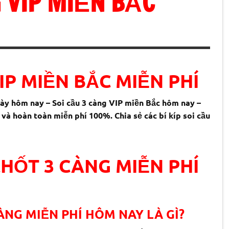
G VIP MIỀN BẮC
IP MIỀN BẮC MIỄN PHÍ
ày hôm nay – Soi cầu 3 càng VIP miền Bắc hôm nay –
o và hoàn toàn miễn phí 100%. Chia sẻ các bí kíp soi cầu
HỐT 3 CÀNG MIỄN PHÍ
NG MIỄN PHÍ HÔM NAY LÀ GÌ?