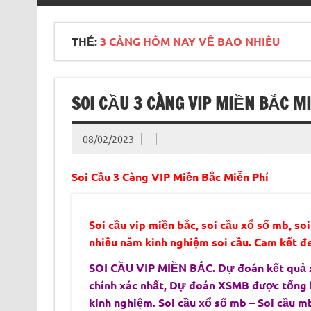
THẺ:
3 CÀNG HÔM NAY VỀ BAO NHIÊU
SOI CẦU 3 CÀNG VIP MIỀN BẮC M
08/02/2023
Soi Cầu 3 Càng VIP Miền Bắc Miễn Phí
Soi cầu vip miền bắc, soi cầu xổ số mb, so
nhiều năm kinh nghiệm soi cầu. Cam kết đe
SOI CẦU VIP MIỀN BẮC. Dự đoán kết quả x
chính xác nhất, Dự đoán XSMB được tổng h
kinh nghiệm. Soi cầu xổ số mb – Soi cầu m