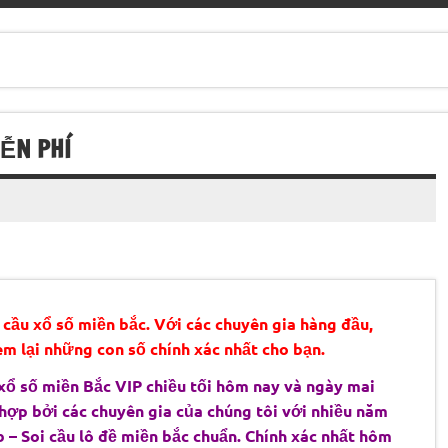
IỄN PHÍ
i cầu xổ số miền bắc. Với các chuyên gia hàng đầu,
m lại những con số chính xác nhất cho bạn.
ổ số miền Bắc VIP chiều tối hôm nay và ngày mai
ợp bởi các chuyên gia của chúng tôi với nhiều năm
b – Soi cầu lô đề miền bắc chuẩn. Chính xác nhất hôm