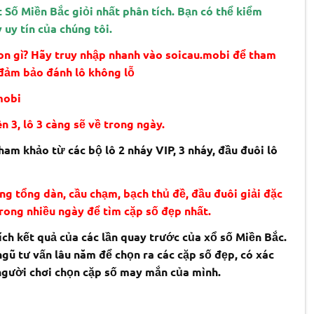
 Số Miền Bắc giỏi nhất phân tích. Bạn có thể kiểm
uy tín của chúng tôi.
on gì? Hãy truy nhập nhanh vào soicau.mobi để tham
 đảm bảo đánh lô không lỗ
mobi
ên 3, lô 3 càng sẽ về trong ngày.
am khảo từ các bộ lô 2 nháy VIP, 3 nháy, đầu đuôi lô
ng tổng dàn, cầu chạm, bạch thủ đề, đầu đuôi giải đặc
trong nhiều ngày để tìm cặp số đẹp nhất.
ích kết quả của các lần quay trước của xổ số Miền Bắc.
ngũ tư vấn lâu năm để chọn ra các cặp số đẹp, có xác
 người chơi chọn cặp số may mắn của mình.