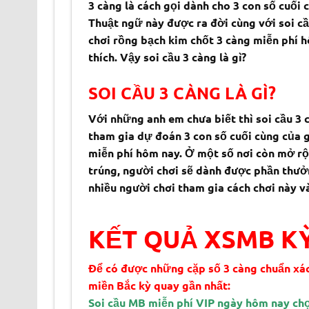
3 càng là cách gọi dành cho 3 con số cuối 
Thuật ngữ này được ra đời cùng với soi cầ
chơi rồng bạch kim chốt 3 càng miễn phí 
thích. Vậy soi cầu 3 càng là gì?
SOI CẦU 3 CÀNG LÀ GÌ?
Với những anh em chưa biết thì soi cầu 3 
tham gia dự đoán 3 con số cuối cùng của g
miễn phí hôm nay. Ở một số nơi còn mở rộn
trúng, người chơi sẽ dành được phần thưởng
nhiều người chơi tham gia cách chơi này và
KẾT QUẢ XSMB K
Để có được những cặp số 3 càng chuẩn xác
miền Bắc kỳ quay gần nhất:
Soi cầu MB miễn phí VIP ngày hôm nay chọ