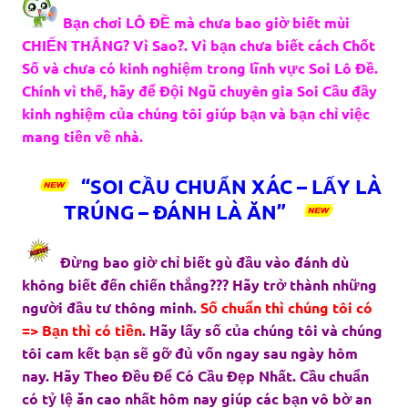
Bạn chơi LÔ ĐỀ mà chưa bao giờ biết mùi
CHIẾN THẮNG? Vì Sao?. Vì bạn chưa biết cách Chốt
Số và chưa có kinh nghiệm trong lĩnh vực Soi Lô Đề.
Chính vì thế, hãy để Đội Ngũ chuyên gia Soi Cầu đầy
kinh nghiệm của chúng tôi giúp bạn và bạn chỉ việc
mang tiền về nhà.
“SOI CẦU CHUẨN XÁC – LẤY LÀ
TRÚNG – ĐÁNH LÀ ĂN”
Đừng bao giờ chỉ biết gù đầu vào đánh dù
không biết đến chiến thắng??? Hãy trở thành những
người đầu tư thông minh.
Số chuẩn thì chúng tôi có
=> Bạn thì có tiền
. Hãy lấy số của chúng tôi và chúng
tôi cam kết bạn sẽ gỡ đủ vốn ngay sau ngày hôm
nay. Hãy Theo Đều Để Có Cầu Đẹp Nhất. Cầu chuẩn
có tỷ lệ ăn cao nhất hôm nay giúp các bạn vô bờ an