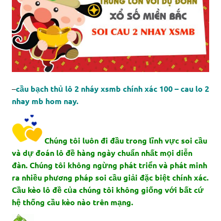
–
cầu bạch thủ lô 2 nháy xsmb chính xác 100 – cau lo 2
nhay mb hom nay.
Chúng tôi luôn đi đầu trong lĩnh vực soi cầu
và dự đoán lô đề hàng ngày chuẩn nhất mọi diễn
đàn. Chúng tôi không ngừng phát triển và phát minh
ra nhiều phương pháp soi cầu giải đặc biệt chính xác.
Cầu kèo lô đề của chúng tôi không giống với bất cứ
hệ thống cầu kèo nào trên mạng.